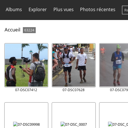
Albums
Explorer
Plus vues
Photos récentes
Accueil
63224
07-DSC07412
07-DSC07628
07-DSC079