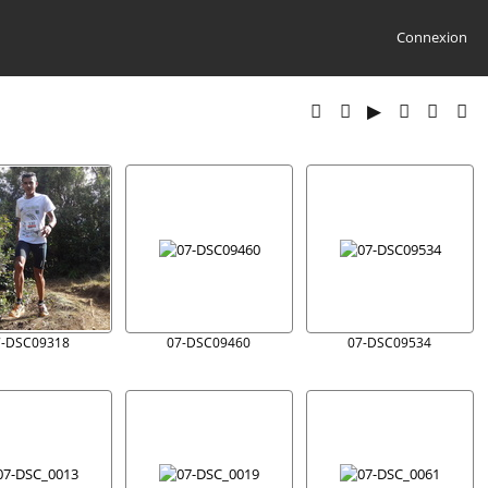
Connexion
7-DSC09318
07-DSC09460
07-DSC09534