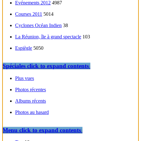
Evénements 2012
4987
Courses 2011
5014
Cyclones Océan Indien
38
La Réunion, île à grand spectacle
103
Espiègle
5050
Spéciales
click to expand contents
Plus vues
Photos récentes
Albums récents
Photos au hasard
Menu
click to expand contents