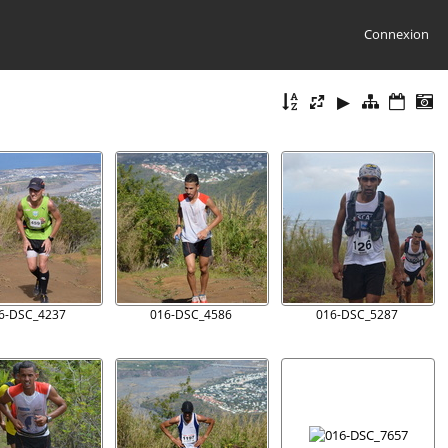
Connexion
6-DSC_4237
016-DSC_4586
016-DSC_5287