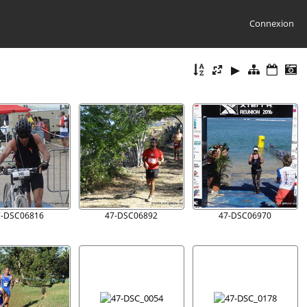
Connexion
7-DSC06816
47-DSC06892
47-DSC06970