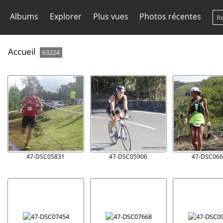
Albums
Explorer
Plus vues
Photos récentes
Accueil
63224
47-DSC05831
47-DSC05906
47-DSC066