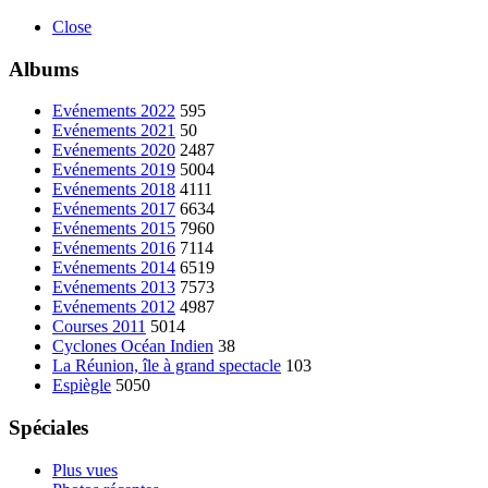
Close
Albums
Evénements 2022
595
Evénements 2021
50
Evénements 2020
2487
Evénements 2019
5004
Evénements 2018
4111
Evénements 2017
6634
Evénements 2015
7960
Evénements 2016
7114
Evénements 2014
6519
Evénements 2013
7573
Evénements 2012
4987
Courses 2011
5014
Cyclones Océan Indien
38
La Réunion, île à grand spectacle
103
Espiègle
5050
Spéciales
Plus vues