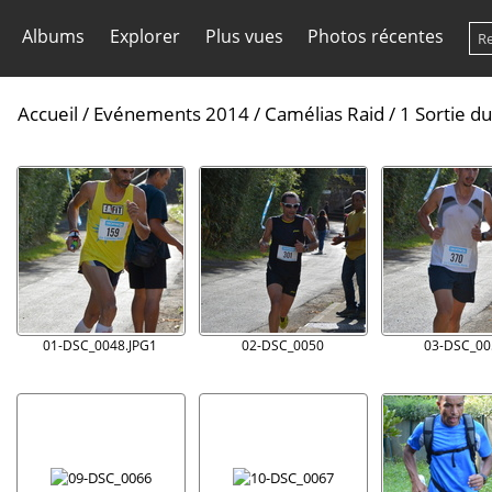
Albums
Explorer
Plus vues
Photos récentes
Accueil
/
Evénements 2014
/
Camélias Raid
/
1 Sortie d
01-DSC_0048.JPG1
02-DSC_0050
03-DSC_00