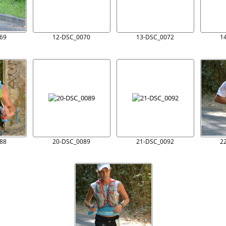
69
12-DSC_0070
13-DSC_0072
1
88
20-DSC_0089
21-DSC_0092
2