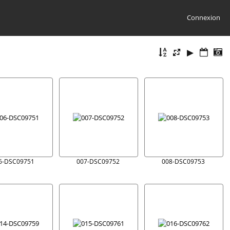
Connexion
6-DSC09751
007-DSC09752
008-DSC09753