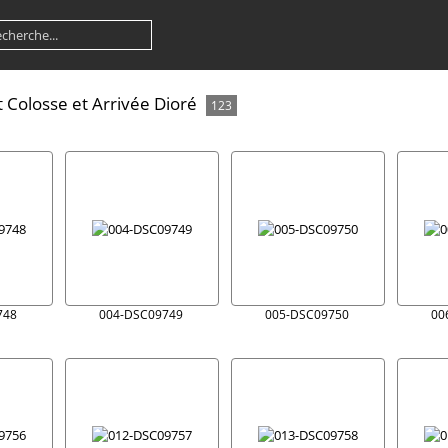
t Colosse et Arrivée Dioré
123
748
004-DSC09749
005-DSC09750
00