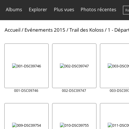
Albums
Explorer
Plus vues
Photos récentes
Accueil
/
Evénements 2015
/
Trail des Koloss
/
1 - Dépar
001-DSC09746
002-DSC09747
003-DSC09