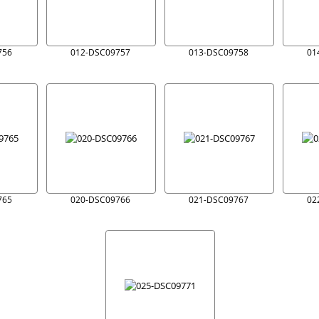
756
012-DSC09757
013-DSC09758
01
765
020-DSC09766
021-DSC09767
02