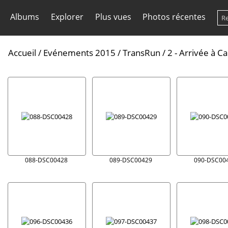
Albums
Explorer
Plus vues
Photos récentes
Accueil
/
Evénements 2015
/
TransRun
/
2 - Arrivée à 
088-DSC00428
089-DSC00429
090-DSC00