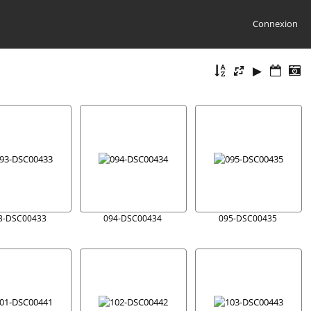
Connexion
3-DSC00433
094-DSC00434
095-DSC00435