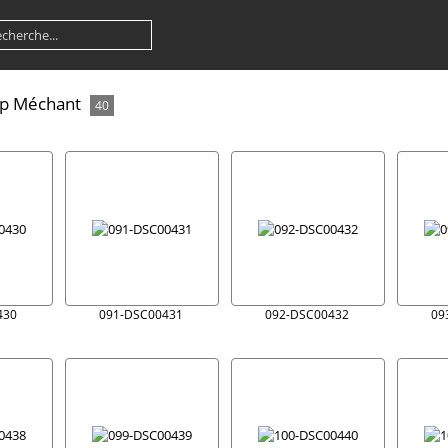
Cap Méchant
40
430
091-DSC00431
092-DSC00432
09