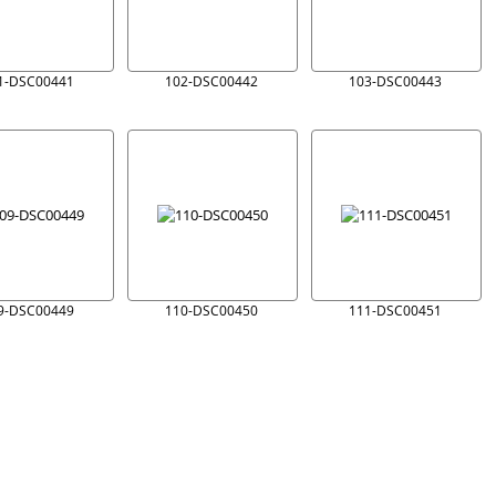
1-DSC00441
102-DSC00442
103-DSC00443
9-DSC00449
110-DSC00450
111-DSC00451