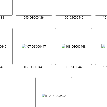
438
099-DSC00439
100-DSC00440
10
446
107-DSC00447
108-DSC00448
10