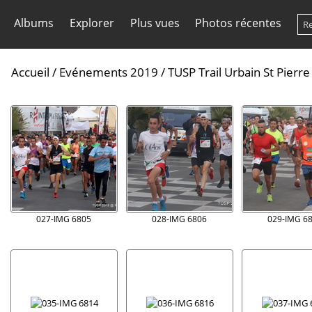
Albums
Explorer
Plus vues
Photos récentes
Accueil
/
Evénements 2019
/
TUSP Trail Urbain St Pierre
027-IMG 6805
028-IMG 6806
029-IMG 6