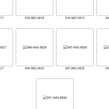
817
038-IMG 6818
039-IMG 6819
04
827
046-IMG 6829
047-IMG 6830
04