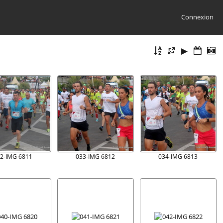
Connexion
2-IMG 6811
033-IMG 6812
034-IMG 6813