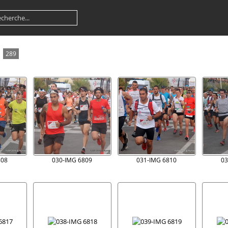
289
808
030-IMG 6809
031-IMG 6810
03