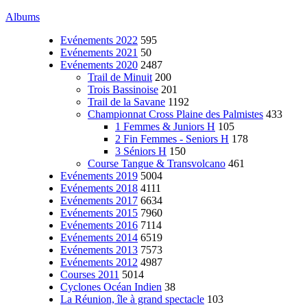
Albums
Evénements 2022
595
Evénements 2021
50
Evénements 2020
2487
Trail de Minuit
200
Trois Bassinoise
201
Trail de la Savane
1192
Championnat Cross Plaine des Palmistes
433
1 Femmes & Juniors H
105
2 Fin Femmes - Seniors H
178
3 Séniors H
150
Course Tangue & Transvolcano
461
Evénements 2019
5004
Evénements 2018
4111
Evénements 2017
6634
Evénements 2015
7960
Evénements 2016
7114
Evénements 2014
6519
Evénements 2013
7573
Evénements 2012
4987
Courses 2011
5014
Cyclones Océan Indien
38
La Réunion, île à grand spectacle
103