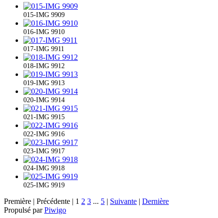
015-IMG 9909
016-IMG 9910
017-IMG 9911
018-IMG 9912
019-IMG 9913
020-IMG 9914
021-IMG 9915
022-IMG 9916
023-IMG 9917
024-IMG 9918
025-IMG 9919
Première |
Précédente |
1
2
3
...
5
|
Suivante
|
Dernière
Propulsé par
Piwigo