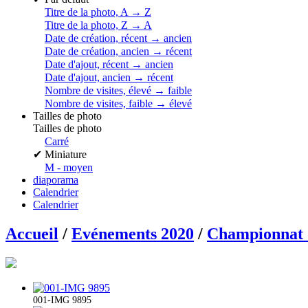
Titre de la photo, A → Z
Titre de la photo, Z → A
Date de création, récent → ancien
Date de création, ancien → récent
Date d'ajout, récent → ancien
Date d'ajout, ancien → récent
Nombre de visites, élevé → faible
Nombre de visites, faible → élevé
Tailles de photo
Tailles de photo
Carré
✔
Miniature
M - moyen
diaporama
Calendrier
Calendrier
Accueil
/
Evénements 2020
/
Championnat C
001-IMG 9895