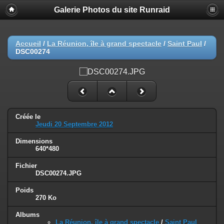
Galerie Photos du site Runraid
Accueil
/
La Réunion, île à grand spectacle
/
Saint Paul
/
DSC00274
Créée le
Jeudi 20 Septembre 2012
Dimensions
640*480
Fichier
DSC00274.JPG
Poids
270 Ko
Albums
La Réunion, île à grand spectacle
/
Saint Paul