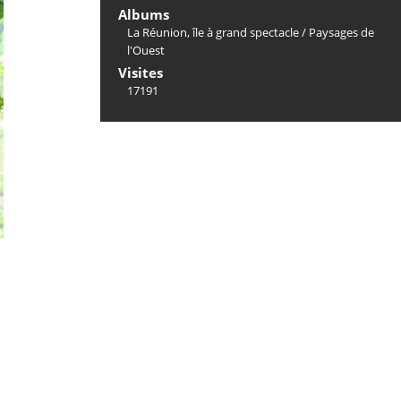
Albums
La Réunion, île à grand spectacle
/
Paysages de
l'Ouest
Visites
17191