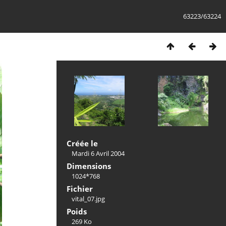
63223/63224
Créée le
Mardi 6 Avril 2004
Dimensions
1024*768
Fichier
vital_07.jpg
Poids
269 Ko