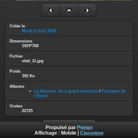
Créée le
Mardi 6 Avril 2004
Dimensions
1024*768
Fichier
vital_11.jpg
Poids
392 Ko
Albums
La Réunion, île à grand spectacle
/
Paysages de
l'Ouest
Visites
22725
Propulsé par
Piwigo
Affichage :
Mobile
|
Classique