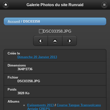
Galerie Photos du site Runraid
Accueil
/
DSC03358
Créée le
Dimanche 20 Janvier 2013
Dimensions
3648*2736
Fichier
DSC03358.JPG
Poids
3828 Ko
Albums
Evénements 2013
/
Course Tangue Transvolcano
Arrivée CREPS