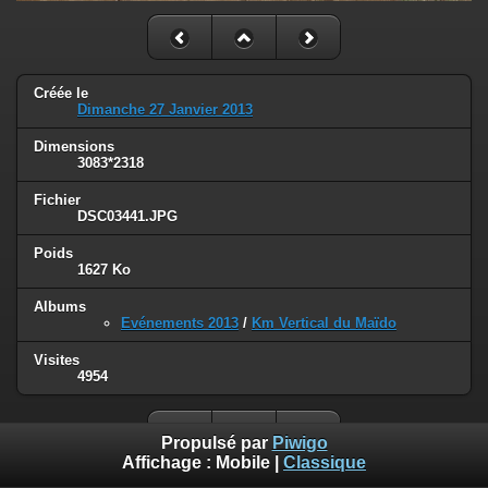
Créée le
Dimanche 27 Janvier 2013
Dimensions
3083*2318
Fichier
DSC03441.JPG
Poids
1627 Ko
Albums
Evénements 2013
/
Km Vertical du Maïdo
Visites
4954
Propulsé par
Piwigo
Affichage :
Mobile
|
Classique