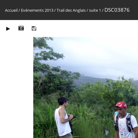
DSC03876
Accueil
/
Evénements 2013
/
Trail des Anglais
/
suite 1
/