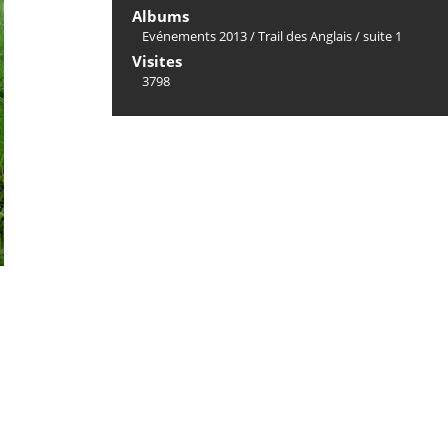
Albums
Evénements 2013
/
Trail des Anglais
/
suite 1
Visites
3798