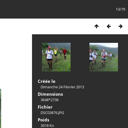
13/79
Créée le
Dimanche 24 Février 2013
Dimensions
3648*2736
Fichier
DSC03876.JPG
Poids
3018 Ko