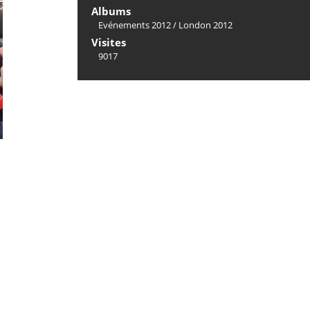
Albums
Evénements 2012
/
London 2012
Visites
9017