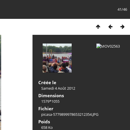
41/46
Créée le
Samedi 4 Août 2012
Dimensions
1579*1055
Fichier
picasa-5779899978653212354.JPG
Poids
658 Ko