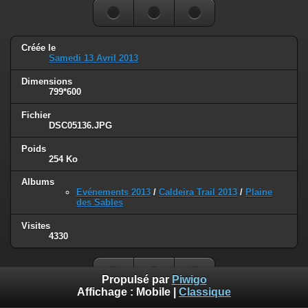
Créée le
Samedi 13 Avril 2013
Dimensions
799*600
Fichier
DSC05136.JPG
Poids
254 Ko
Albums
Evénements 2013
/
Caldeira Trail 2013
/
Plaine
des Sables
Visites
4330
Propulsé par
Piwigo
Affichage :
Mobile
|
Classique