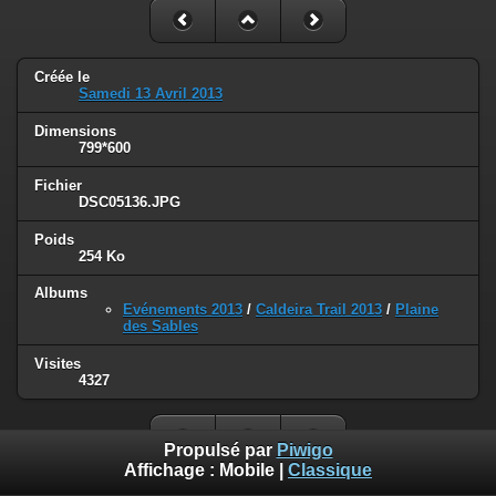
Créée le
Samedi 13 Avril 2013
Dimensions
799*600
Fichier
DSC05136.JPG
Poids
254 Ko
Albums
Evénements 2013
/
Caldeira Trail 2013
/
Plaine
des Sables
Visites
4327
Propulsé par
Piwigo
Affichage :
Mobile
|
Classique