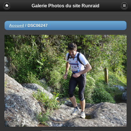
Galerie Photos du site Runraid
Accueil
/
DSC06247