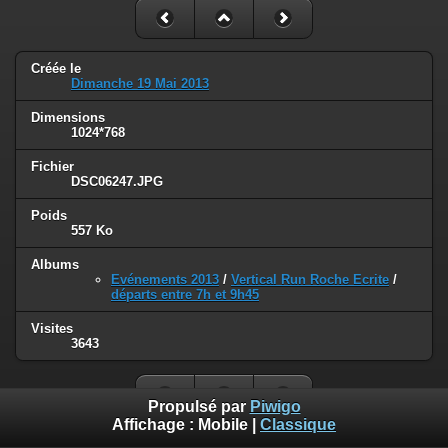
Créée le
Dimanche 19 Mai 2013
Dimensions
1024*768
Fichier
DSC06247.JPG
Poids
557 Ko
Albums
Evénements 2013
/
Vertical Run Roche Ecrite
/
départs entre 7h et 9h45
Visites
3643
Propulsé par
Piwigo
Affichage :
Mobile
|
Classique