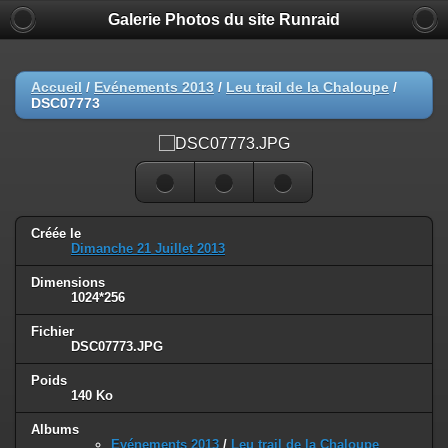
Galerie Photos du site Runraid
Accueil
/
Evénements 2013
/
Leu trail de la Chaloupe
/
DSC07773
Créée le
Dimanche 21 Juillet 2013
Dimensions
1024*256
Fichier
DSC07773.JPG
Poids
140 Ko
Albums
Evénements 2013
/
Leu trail de la Chaloupe