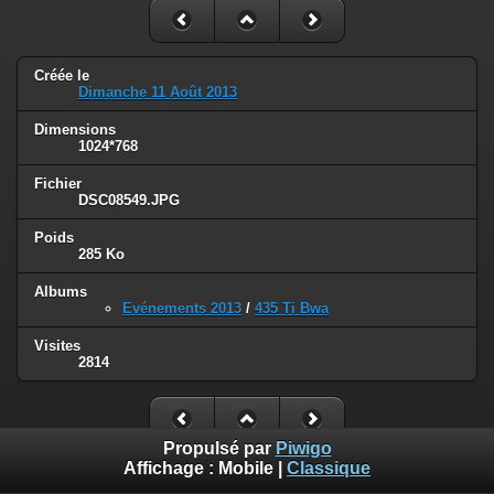
Créée le
Dimanche 11 Août 2013
Dimensions
1024*768
Fichier
DSC08549.JPG
Poids
285 Ko
Albums
Evénements 2013
/
435 Ti Bwa
Visites
2814
Propulsé par
Piwigo
Affichage :
Mobile
|
Classique