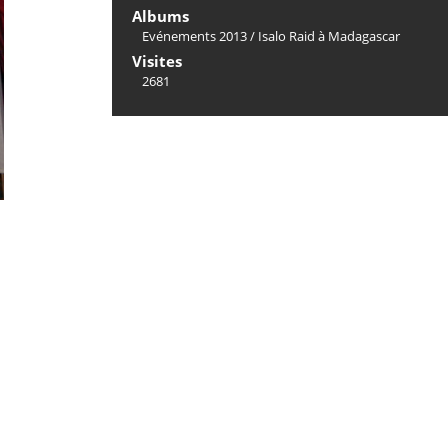
Albums
Evénements 2013
/
Isalo Raid à Madagascar
Visites
2681