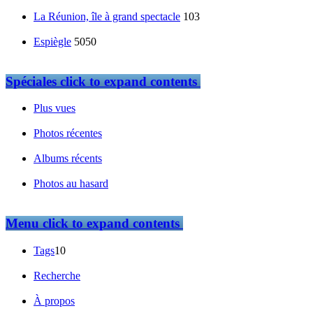
La Réunion, île à grand spectacle
103
Espiègle
5050
Spéciales
click to expand contents
Plus vues
Photos récentes
Albums récents
Photos au hasard
Menu
click to expand contents
Tags
10
Recherche
À propos