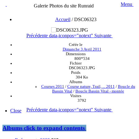
Menu
Galerie Photos du site Runraid
Accueil
/
DSC06323
Précédente
data-iconpos="notext"
Suivante
Créée le
Dimanche 3 Avril 2011
Dimensions
800*534
Fichier
DSC06323.JPG
Poids
304 Ko
Albums
Courses 2011
/
Course nature, Trail, ... 2011
/
Boucle du
Bassin Vital
/
Boucle Bassin Vital - montée
Visites
3792
Précédente
data-iconpos="notext"
Suivante
Close
Albums
click to expand contents