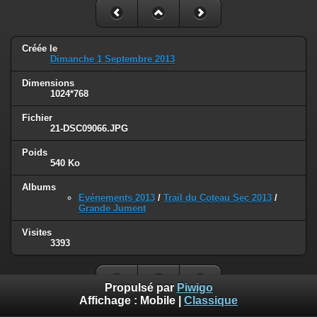
Créée le
Dimanche 1 Septembre 2013
Dimensions
1024*768
Fichier
21-DSC09066.JPG
Poids
540 Ko
Albums
Evénements 2013
/
Trail du Coteau Sec 2013
/
Grande Jument
Visites
3393
Propulsé par
Piwigo
Affichage :
Mobile
|
Classique