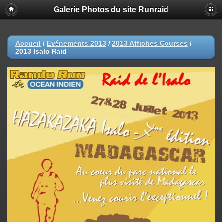
Galerie Photos du site Runraid
Accueil
/
Evénements 2013
/
2013 Affiches Courses
/
2013 Isalo Raid