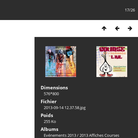
17/26
Dimensions
576*800
Fichier
2013-09-14 12.37.58.jpg
Poids
255 Ko
Albums
Evénements 2013
/
2013 Affiches Courses