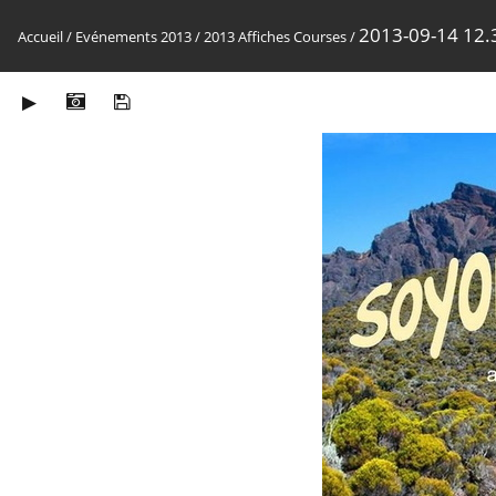
2013-09-14 12.
Accueil
/
Evénements 2013
/
2013 Affiches Courses
/