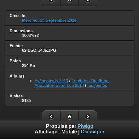
Créée le
Mercredi 25 Septembre 2024
Dimensions
1008*672
Fichier
02-DSC_3436.JPG
Poids
294 Ko
Albums
Evénements 2013
/
Triathlon, Duathlon,
Aquathlon Saint-Leu 2013
/
les jeunes
Visites
8185
Propulsé par
Piwigo
Affichage :
Mobile
|
Classique