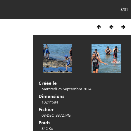
8/31
Créée le
Mercredi 25 Septembre 2024
Dimensions
1024*684
Fichier
08-DSC_3372.JPG
Poids
342 Ko