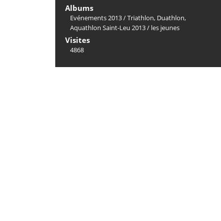
Albums
Evénements 2013
/
Triathlon, Duathlon,
Aquathlon Saint-Leu 2013
/
les jeunes
Visites
4868