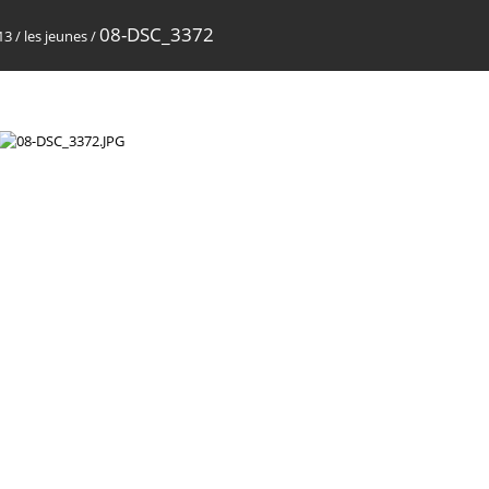
08-DSC_3372
13
/
les jeunes
/