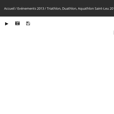
Accueil
/
Evénements 2013
/
Triathlon, Duathlon, Aquathlon Saint-Leu 20