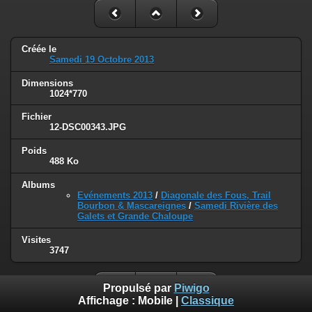
Créée le
Samedi 19 Octobre 2013
Dimensions
1024*770
Fichier
12-DSC00343.JPG
Poids
488 Ko
Albums
Evénements 2013
/
Diagonale des Fous, Trail
Bourbon & Mascareignes
/
Samedi Rivière des
Galets et Grande Chaloupe
Visites
3747
Propulsé par
Piwigo
Affichage :
Mobile
|
Classique