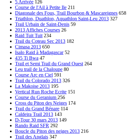
5 Arrivée
126
Course de l'Ail à Petite Ile
211
Diagonale des Fous, Trail Bourbon & Mascareignes
658
Triathlon, Duathlon, Aquathlon Saint-Leu 2013
327
Trail Urbain de Saint-Denis
59
2013 Affiches Courses
26
Raid Tuit Tuit
234
Trail du Coteau Sec 2013
182
Cimasa 2013
650
Isalo Raid à Madagascar
52
435 Ti Bwa
47
Trail et Semi Trail du Grand Ouest
264
Leu trail de la Chaloupe
80
Course Arc en Ciel
591
Trail du Colorado 2013
326
La Makoise 2013
195
Vertical Run Roche Ecrite
151
Course du Geranium
256
Cross du Piton des Neiges
174
Trail du Grand Bénare
114
Caldeira Trail 2013
143
D-Tour 30 mars 2013
149
Rando Raid SFR
292
Boucle du Piton des neiges 2013
216
Trail des Anglais
347