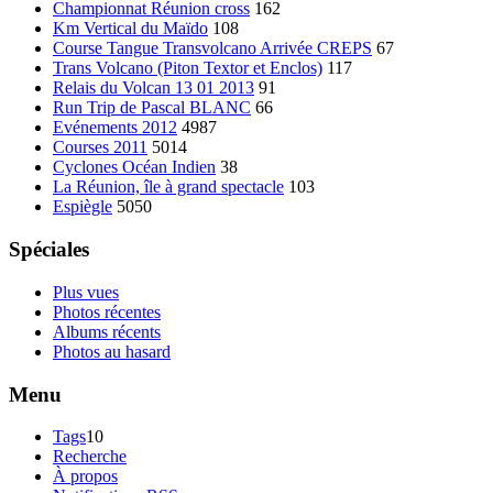
Championnat Réunion cross
162
Km Vertical du Maïdo
108
Course Tangue Transvolcano Arrivée CREPS
67
Trans Volcano (Piton Textor et Enclos)
117
Relais du Volcan 13 01 2013
91
Run Trip de Pascal BLANC
66
Evénements 2012
4987
Courses 2011
5014
Cyclones Océan Indien
38
La Réunion, île à grand spectacle
103
Espiègle
5050
Spéciales
Plus vues
Photos récentes
Albums récents
Photos au hasard
Menu
Tags
10
Recherche
À propos