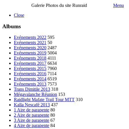
Galerie Photos du site Runraid
Menu
Close
Albums
Evénements 2022
595
Evénements 2021
50
Evénements 2020
2487
Evénements 2019
5004
Evénements 2018
4111
Evénements 2017
6634
Evénements 2015
7960
Evénements 2016
7114
Evénements 2014
6519
Evénements 2013
7573
Trans Dimitile 2013
318
Mégavalanche Réunion
153
Raidlight Mafate Trail Tour MTT
310
Kalla Nescafé 2013
437
1 Aire de parapente
80
2 Aire de parapente
80
3 Aire de parapente
67
4 Aire de parapente
84