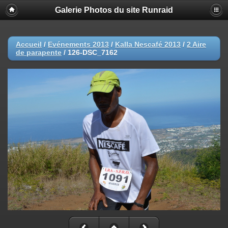
Galerie Photos du site Runraid
Accueil
/
Evénements 2013
/
Kalla Nescafé 2013
/
2 Aire
de parapente
/
126-DSC_7162