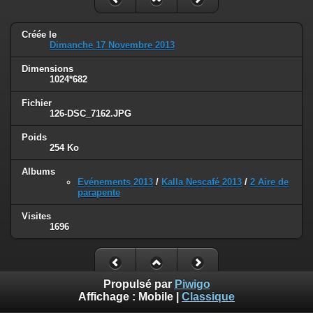
Créée le
Dimanche 17 Novembre 2013
Dimensions
1024*682
Fichier
126-DSC_7162.JPG
Poids
254 Ko
Albums
Evénements 2013
/
Kalla Nescafé 2013
/
2 Aire de
parapente
Visites
1696
Propulsé par
Piwigo
Affichage :
Mobile
|
Classique