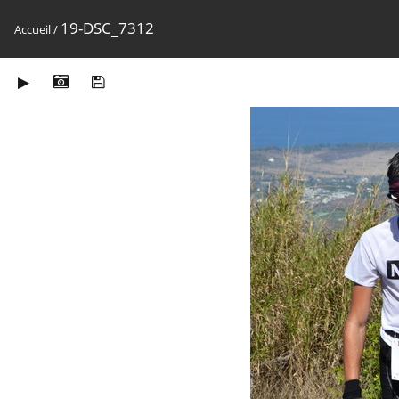
19-DSC_7312
Accueil
/