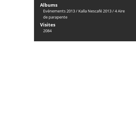
Albums
Evénements 2013
/
Kalla Nescafé 2013
/
4 Aire
de parapente
Visites
2084