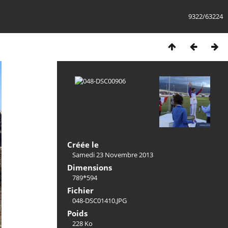
9322/63224
Créée le
Samedi 23 Novembre 2013
Dimensions
789*594
Fichier
048-DSC01410.JPG
Poids
228 Ko