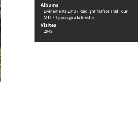
Albums
Evénements 2013
/
Raidlight Mafate Trail Tour
MTT
/
1 passage à la Brèche
Visites
2949