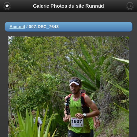
Galerie Photos du site Runraid
Accueil
/
007-DSC_7643