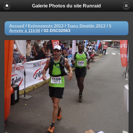
Galerie Photos du site Runraid
Accueil
/
Evénements 2013
/
Trans Dimitile 2013
/
5
Arrivée à 11h30
/
02-DSC02063