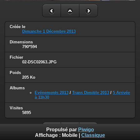
Créée le
Dimanche 1 Décembre 2013
Dimensions
790*594
Fichier
02-DSC02063.JPG
Poids
205 Ko
Albums
Evénements 2013
/
Trans Dimitile 2013
/
5 Arrivée
à 11h30
Visites
5895
Propulsé par
Piwigo
Affichage :
Mobile
|
Classique