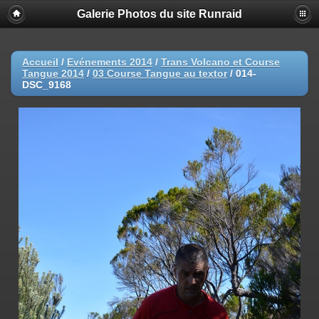
Galerie Photos du site Runraid
Accueil
/
Evénements 2014
/
Trans Volcano et Course
Tangue 2014
/
03 Course Tangue au textor
/
014-
DSC_9168