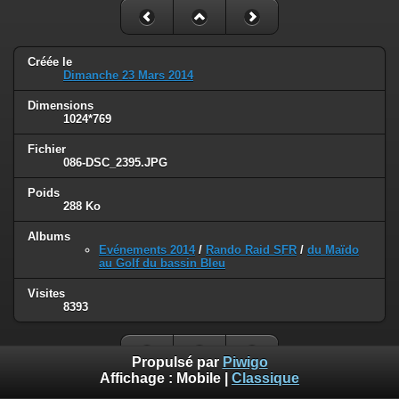
Créée le
Dimanche 23 Mars 2014
Dimensions
1024*769
Fichier
086-DSC_2395.JPG
Poids
288 Ko
Albums
Evénements 2014
/
Rando Raid SFR
/
du Maïdo
au Golf du bassin Bleu
Visites
8393
Propulsé par
Piwigo
Affichage :
Mobile
|
Classique