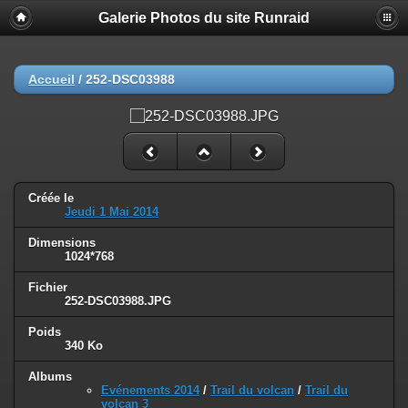
Galerie Photos du site Runraid
Accueil
/
252-DSC03988
Créée le
Jeudi 1 Mai 2014
Dimensions
1024*768
Fichier
252-DSC03988.JPG
Poids
340 Ko
Albums
Evénements 2014
/
Trail du volcan
/
Trail du
volcan 3