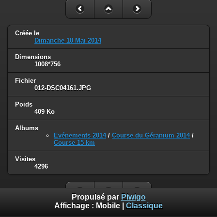
Créée le
Dimanche 18 Mai 2014
Dimensions
1008*756
Fichier
012-DSC04161.JPG
Poids
409 Ko
Albums
Evénements 2014
/
Course du Géranium 2014
/
Course 15 km
Visites
4296
Propulsé par
Piwigo
Affichage :
Mobile
|
Classique