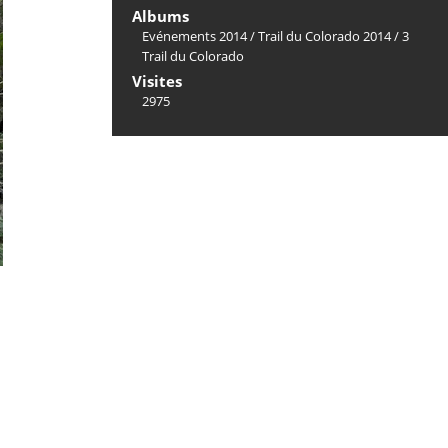
Albums
Evénements 2014
/
Trail du Colorado 2014
/
3
Trail du Colorado
Visites
2975