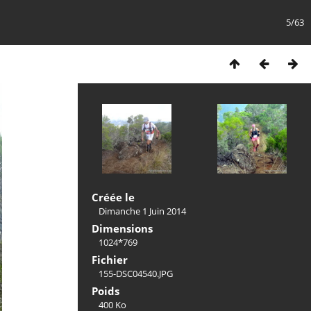
5/63
Créée le
Dimanche 1 Juin 2014
Dimensions
1024*769
Fichier
155-DSC04540.JPG
Poids
400 Ko