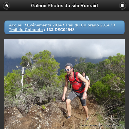
Galerie Photos du site Runraid
Accueil
/
Evénements 2014
/
Trail du Colorado 2014
/
3
Trail du Colorado
/
163-DSC04548