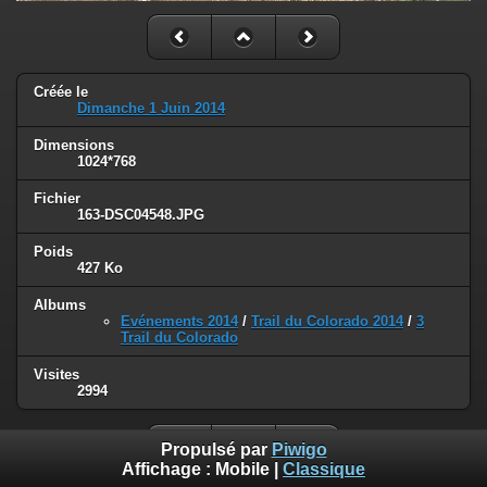
Créée le
Dimanche 1 Juin 2014
Dimensions
1024*768
Fichier
163-DSC04548.JPG
Poids
427 Ko
Albums
Evénements 2014
/
Trail du Colorado 2014
/
3
Trail du Colorado
Visites
2994
Propulsé par
Piwigo
Affichage :
Mobile
|
Classique