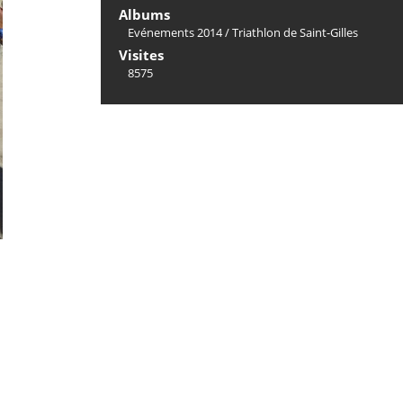
Albums
Evénements 2014
/
Triathlon de Saint-Gilles
Visites
8575