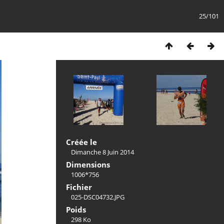
25/101
Créée le
Dimanche 8 Juin 2014
Dimensions
1006*756
Fichier
025-DSC04732.JPG
Poids
298 Ko