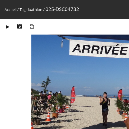
025-DSC04732
Accueil
/
Tag
duathlon
/