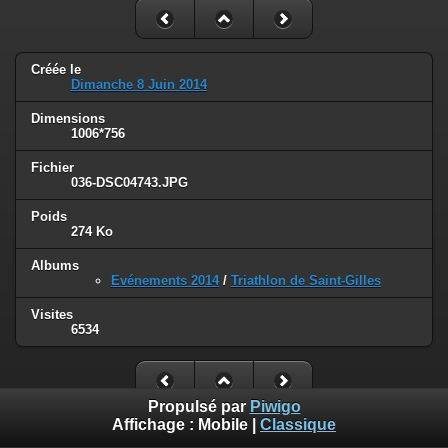
Créée le
Dimanche 8 Juin 2014
Dimensions
1006*756
Fichier
036-DSC04743.JPG
Poids
274 Ko
Albums
Evénements 2014
/
Triathlon de Saint-Gilles
Visites
6534
Propulsé par
Piwigo
Affichage :
Mobile
|
Classique