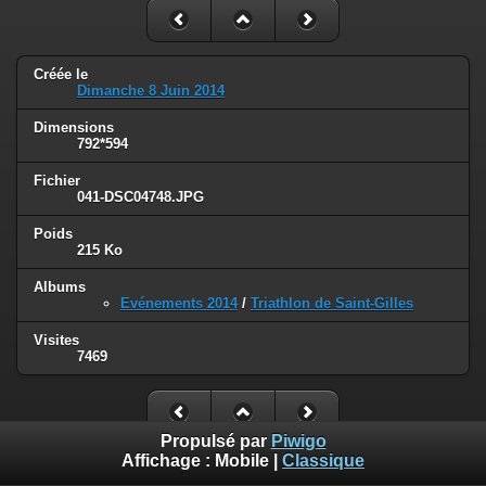
Créée le
Dimanche 8 Juin 2014
Dimensions
792*594
Fichier
041-DSC04748.JPG
Poids
215 Ko
Albums
Evénements 2014
/
Triathlon de Saint-Gilles
Visites
7469
Propulsé par
Piwigo
Affichage :
Mobile
|
Classique