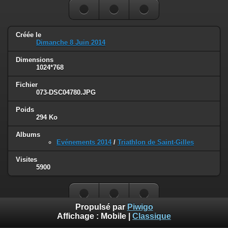
Créée le
Dimanche 8 Juin 2014
Dimensions
1024*768
Fichier
073-DSC04780.JPG
Poids
294 Ko
Albums
Evénements 2014
/
Triathlon de Saint-Gilles
Visites
5900
Propulsé par
Piwigo
Affichage :
Mobile
|
Classique