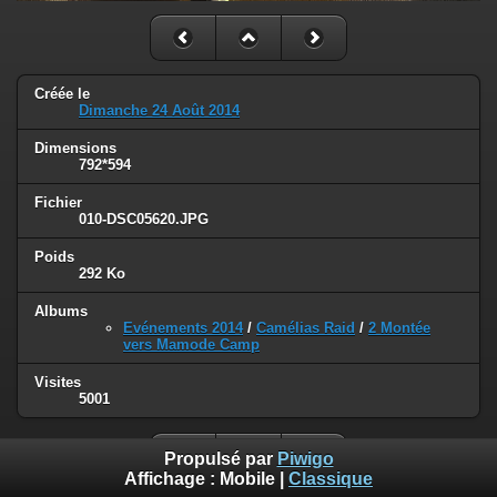
Créée le
Dimanche 24 Août 2014
Dimensions
792*594
Fichier
010-DSC05620.JPG
Poids
292 Ko
Albums
Evénements 2014
/
Camélias Raid
/
2 Montée
vers Mamode Camp
Visites
5001
Propulsé par
Piwigo
Affichage :
Mobile
|
Classique