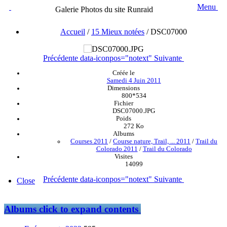
Menu
Galerie Photos du site Runraid
Accueil
/
15 Mieux notées
/
DSC07000
Précédente
data-iconpos="notext"
Suivante
Créée le
Samedi 4 Juin 2011
Dimensions
800*534
Fichier
DSC07000.JPG
Poids
272 Ko
Albums
Courses 2011
/
Course nature, Trail, ... 2011
/
Trail du
Colorado 2011
/
Trail du Colorado
Visites
14099
Précédente
data-iconpos="notext"
Suivante
Close
Albums
click to expand contents