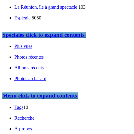
La Réunion, île à grand spectacle
103
Espiègle
5050
Spéciales
click to expand contents
Plus vues
Photos récentes
Albums récents
Photos au hasard
Menu
click to expand contents
Tags
10
Recherche
À propos