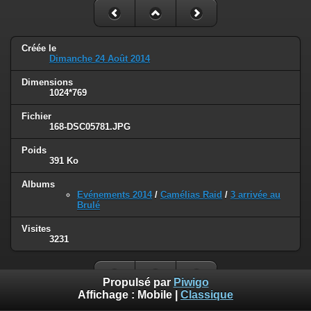
Créée le
Dimanche 24 Août 2014
Dimensions
1024*769
Fichier
168-DSC05781.JPG
Poids
391 Ko
Albums
Evénements 2014
/
Camélias Raid
/
3 arrivée au
Brulé
Visites
3231
Propulsé par
Piwigo
Affichage :
Mobile
|
Classique