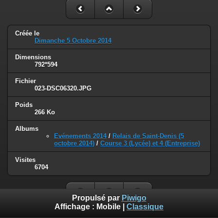
Créée le
Dimanche 5 Octobre 2014
Dimensions
792*594
Fichier
023-DSC06320.JPG
Poids
266 Ko
Albums
Evénements 2014
/
Relais de Saint-Denis (5
octobre 2014)
/
Course 3 (Lycée) et 4 (Entreprise)
Visites
6704
Propulsé par
Piwigo
Affichage :
Mobile
|
Classique